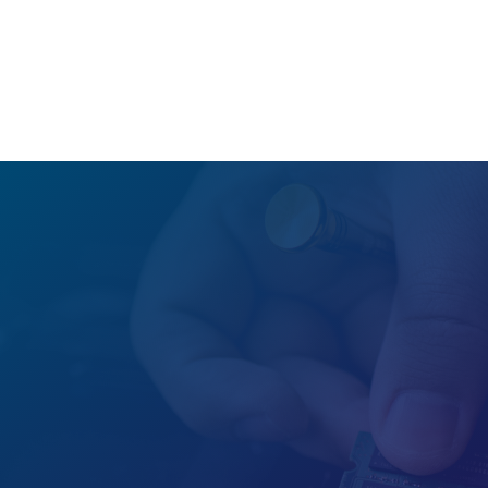
PORTAL APLIKASI

Office
Balai Besar Riset Sosial Ekonomi
Kelautan dan Perikanan
Jalan Pasir Putih I, Ancol Timur,
Provinsi DKI jakarta
Jakarta 14430

Hours
Senin-Kamis: 07.00-15.00