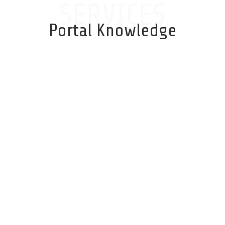
SERVICES
Portal Knowledge
Data Sekunder
Data yang diperoleh dari Badan Pusat
Statistik, Dinas Kelautan dan
Perikanan, serta dari Kementerian
Kelautan dan Perikanan.