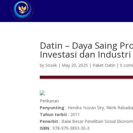
Datin – Daya Saing P
Investasi dan Industri
by
Sosek
|
May 20, 2025
|
Paket Datin
|
0 com
Perikanan
Penyunting
: Hendra Yusran Siry, Rikrik Rahadi
Tahun terbit
: 2011
Penerbit
: Balai Besar Penelitian Sosial Ekon
ISBN
: 978-979-3893-30-3