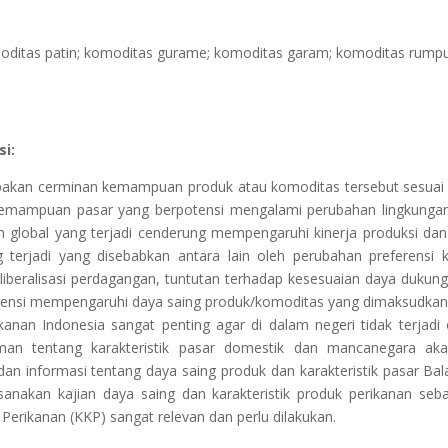
omoditas patin; komoditas gurame; komoditas garam; komoditas rumpu
si:
pakan cerminan kemampuan produk atau komoditas tersebut sesuai 
kemampuan pasar yang berpotensi mengalami perubahan lingkungan s
m global yang terjadi cenderung mempengaruhi kinerja produksi dan 
 terjadi yang disebabkan antara lain oleh perubahan preferensi 
liberalisasi perdagangan, tuntutan terhadap kesesuaian daya duku
ensi mempengaruhi daya saing produk/komoditas yang dimaksudkan d
anan Indonesia sangat penting agar di dalam negeri tidak terjadi
man tentang karakteristik pasar domestik dan mancanegara ak
 informasi tentang daya saing produk dan karakteristik pasar Bala
akan kajian daya saing dan karakteristik produk perikanan sebag
erikanan (KKP) sangat relevan dan perlu dilakukan.