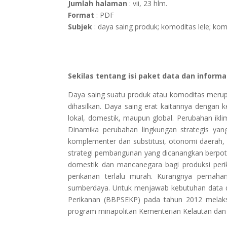
Jumlah halaman
: vii, 23 hlm.
Format
: PDF
Subjek
: daya saing produk; komoditas lele; k
Sekilas tentang isi paket data dan informa
Daya saing suatu produk atau komoditas meru
dihasilkan. Daya saing erat kaitannya dengan 
lokal, domestik, maupun global. Perubahan ikli
Dinamika perubahan lingkungan strategis yang
komplementer dan substitusi, otonomi daerah, 
strategi pembangunan yang dicanangkan berpot
domestik dan mancanegara bagi produksi perik
perikanan terlalu murah. Kurangnya pemaha
sumberdaya. Untuk menjawab kebutuhan data dan
Perikanan (BBPSEKP) pada tahun 2012 melaksan
program minapolitan Kementerian Kelautan dan P