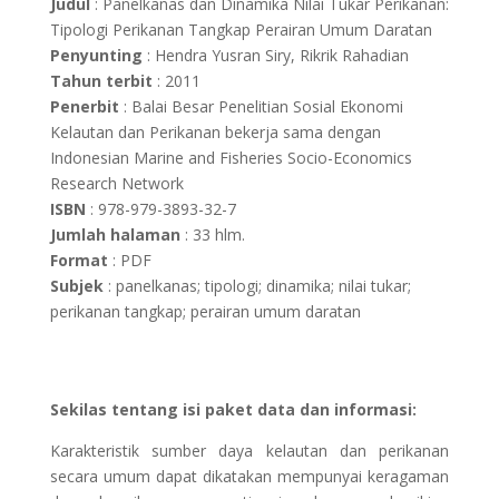
Judul
: Panelkanas dan Dinamika Nilai Tukar Perikanan:
Tipologi Perikanan Tangkap Perairan Umum Daratan
Penyunting
: Hendra Yusran Siry, Rikrik Rahadian
Tahun terbit
: 2011
Penerbit
: Balai Besar Penelitian Sosial Ekonomi
Kelautan dan Perikanan bekerja sama dengan
Indonesian Marine and Fisheries Socio-Economics
Research Network
ISBN
: 978-979-3893-32-7
Jumlah halaman
: 33 hlm.
Format
: PDF
Subjek
: panelkanas; tipologi; dinamika; nilai tukar;
perikanan tangkap; perairan umum daratan
Sekilas tentang isi paket data dan informasi:
Karakteristik sumber daya kelautan dan perikanan
secara umum dapat dikatakan mempunyai keragaman