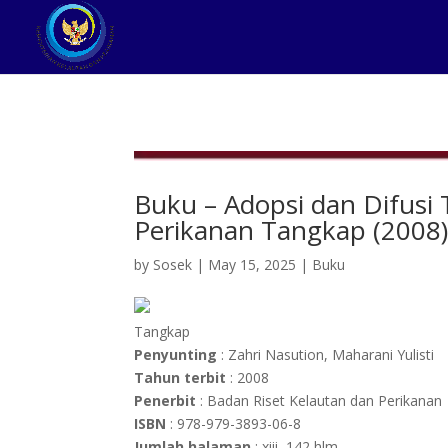
Buku – Adopsi dan Difusi
Perikanan Tangkap (2008
by
Sosek
|
May 15, 2025
|
Buku
Tangkap
Penyunting
: Zahri Nasution, Maharani Yulisti
Tahun terbit
: 2008
Penerbit
: Badan Riset Kelautan dan Perikanan
ISBN
: 978-979-3893-06-8
Jumlah halaman
: xiii, 142 hlm.