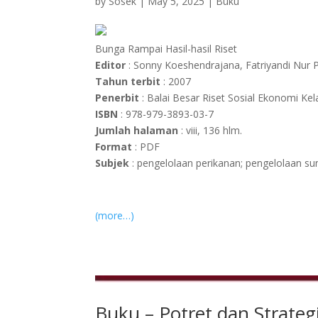
by
Sosek
|
May 5, 2025
|
Buku
Bunga Rampai Hasil-hasil Riset
Editor
: Sonny Koeshendrajana, Fatriyandi Nur P
Tahun terbit
: 2007
Penerbit
: Balai Besar Riset Sosial Ekonomi Ke
ISBN
: 978-979-3893-03-7
Jumlah halaman
: viii, 136 hlm.
Format
: PDF
Subjek
: pengelolaan perikanan; pengelolaan su
(more…)
Buku – Potret dan Strate