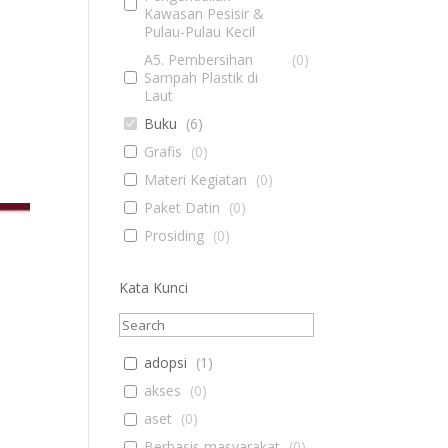
Kawasan Pesisir &
Pulau-Pulau Kecil
A5. Pembersihan
(
0
)
Sampah Plastik di
Laut
Buku
(
6
)
Grafis
(
0
)
Materi Kegiatan
(
0
)
Paket Datin
(
0
)
Prosiding
(
0
)
Kata Kunci
adopsi
(
1
)
akses
(
0
)
aset
(
0
)
Berbasis masyarakat
(
0
)