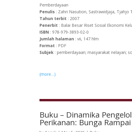
Pemberdayaan
Penulis
: Zahri Nasution, Sastrawidjaja, Tjahjo 
Tahun terbit
: 2007
Penerbit
: Balai Besar Riset Sosial Ekonomi Ke
ISBN
: 978-979-3893-02-0
Jumlah halaman
: vii, 147 hlm
Format
: PDF
Subjek
: pemberdayaan; masyarakat nelayan; so
(more…)
Buku – Dinamika Pengelo
Perikanan: Bunga Rampai H