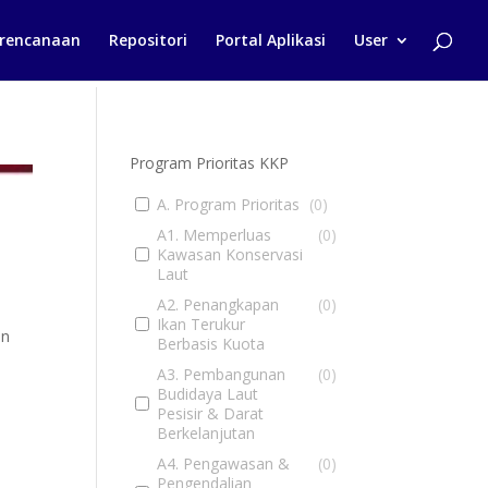
rencanaan
Repositori
Portal Aplikasi
User
Program Prioritas KKP
A. Program Prioritas
(
0
)
A1. Memperluas
(
0
)
Kawasan Konservasi
Laut
A2. Penangkapan
(
0
)
Ikan Terukur
an
Berbasis Kuota
A3. Pembangunan
(
0
)
Budidaya Laut
Pesisir & Darat
Berkelanjutan
A4. Pengawasan &
(
0
)
Pengendalian