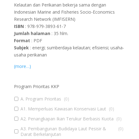
Kelautan dan Perikanan bekerja sama dengan
Indonesian Marine and Fisheries Socio-Economics
Research Network (IMFISERN)
ISBN
: 978-979-3893-61-7
Jumlah halaman
: 35 hlm.
Format
: PDF
Subjek
: energi; sumberdaya kelautan; efisiensi; usaha-
usaha perikanan
(more…)
Program Prioritas KKP
A. Program Prioritas
(
0
)
A1. Memperluas Kawasan Konservasi Laut
(
0
)
A2. Penangkapan Ikan Terukur Berbasis Kuota
(
0
)
A3. Pembangunan Budidaya Laut Pesisir &
(
0
)
Darat Berkelanjutan