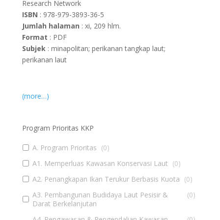
Research Network
ISBN
: 978-979-3893-36-5
Jumlah halaman
: xi, 209 hlm.
Format
: PDF
Subjek
: minapolitan; perikanan tangkap laut;
perikanan laut
(more…)
Program Prioritas KKP
A. Program Prioritas
(
0
)
A1. Memperluas Kawasan Konservasi Laut
(
0
)
A2. Penangkapan Ikan Terukur Berbasis Kuota
(
0
)
A3. Pembangunan Budidaya Laut Pesisir &
(
0
)
Darat Berkelanjutan
A4. Pengawasan & Pengendalian Kawasan
(
0
)