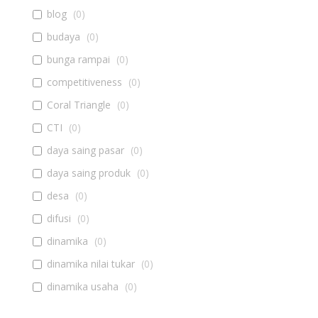
blog
(
0
)
budaya
(
0
)
bunga rampai
(
0
)
competitiveness
(
0
)
Coral Triangle
(
0
)
CTI
(
0
)
daya saing pasar
(
0
)
daya saing produk
(
0
)
desa
(
0
)
difusi
(
0
)
dinamika
(
0
)
dinamika nilai tukar
(
0
)
dinamika usaha
(
0
)
diseminasi
(
0
)