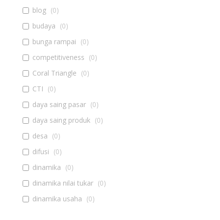
blog
(
0
)
budaya
(
0
)
bunga rampai
(
0
)
competitiveness
(
0
)
Coral Triangle
(
0
)
CTI
(
0
)
daya saing pasar
(
0
)
daya saing produk
(
0
)
desa
(
0
)
difusi
(
0
)
dinamika
(
0
)
dinamika nilai tukar
(
0
)
dinamika usaha
(
0
)
diseminasi
(
0
)