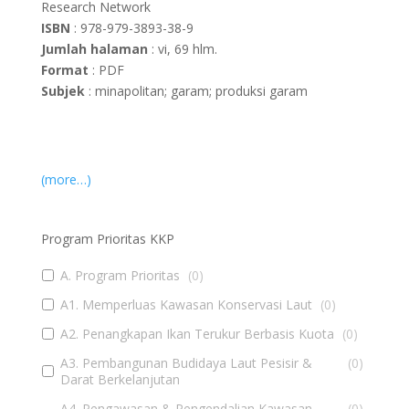
Research Network
ISBN
: 978-979-3893-38-9
Jumlah halaman
: vi, 69 hlm.
Format
: PDF
Subjek
: minapolitan; garam; produksi garam
(more…)
Program Prioritas KKP
A. Program Prioritas
(
0
)
A1. Memperluas Kawasan Konservasi Laut
(
0
)
A2. Penangkapan Ikan Terukur Berbasis Kuota
(
0
)
A3. Pembangunan Budidaya Laut Pesisir &
(
0
)
Darat Berkelanjutan
A4. Pengawasan & Pengendalian Kawasan
(
0
)