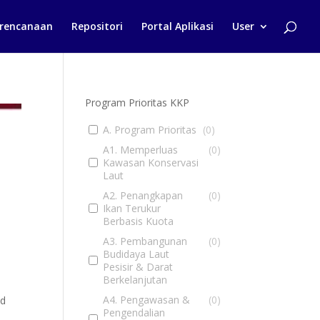
rencanaan
Repositori
Portal Aplikasi
User
Program Prioritas KKP
A. Program Prioritas
(
0
)
A1. Memperluas
(
0
)
Kawasan Konservasi
Laut
A2. Penangkapan
(
0
)
Ikan Terukur
Berbasis Kuota
A3. Pembangunan
(
0
)
Budidaya Laut
Pesisir & Darat
Berkelanjutan
A4. Pengawasan &
(
0
)
nd
Pengendalian