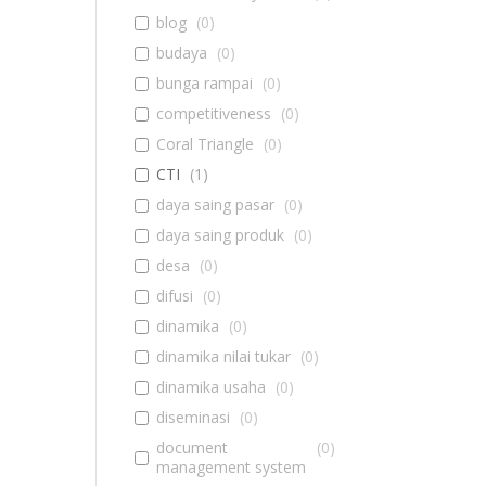
blog
(
0
)
budaya
(
0
)
bunga rampai
(
0
)
competitiveness
(
0
)
Coral Triangle
(
0
)
CTI
(
1
)
daya saing pasar
(
0
)
daya saing produk
(
0
)
desa
(
0
)
difusi
(
0
)
dinamika
(
0
)
dinamika nilai tukar
(
0
)
dinamika usaha
(
0
)
diseminasi
(
0
)
document
(
0
)
management system