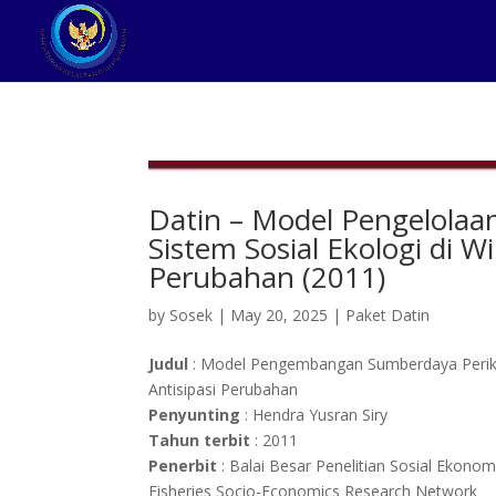
Datin – Model Pengelolaa
Sistem Sosial Ekologi di W
Perubahan (2011)
by
Sosek
|
May 20, 2025
|
Paket Datin
Judul
: Model Pengembangan Sumberdaya Perikan
Antisipasi Perubahan
Penyunting
: Hendra Yusran Siry
Tahun terbit
: 2011
Penerbit
: Balai Besar Penelitian Sosial Ekon
Fisheries Socio-Economics Research Network