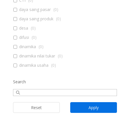
CTI
(
0
)
tangkap perairan umum adalah Kab. Purawakarta
daya saing pasar
(
0
)
(Jawa Barat) dan Kabupaten OKI (Sumsel). Sementara
daya saing produk
(
0
)
untuk tambak garam adalah Jeneponto (Sulsel) dan
Sumenep (Jawa Timur)
desa
(
0
)
difusi
(
0
)
dinamika
(
0
)
dinamika nilai tukar
(
0
)
dinamika usaha
(
0
)
diseminasi
(
0
)
Search
document management system
(
0
)
e-learning
(
0
)
ekonomi
(
0
)
Reset
Apply
Ekowisata bahari
(
0
)
energi
(
0
)