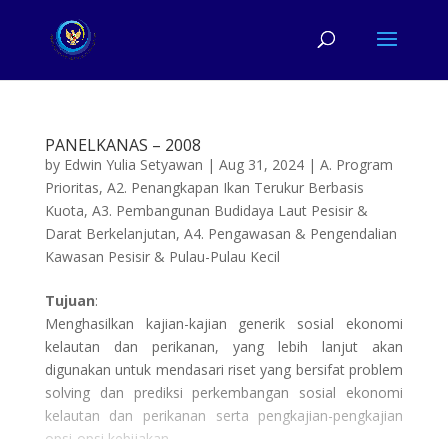
PANELKANAS – 2008
by
Edwin Yulia Setyawan
|
Aug 31, 2024
|
A. Program
Prioritas
,
A2. Penangkapan Ikan Terukur Berbasis
Kuota
,
A3. Pembangunan Budidaya Laut Pesisir &
Darat Berkelanjutan
,
A4. Pengawasan & Pengendalian
Kawasan Pesisir & Pulau-Pulau Kecil
Tujuan
:
Menghasilkan kajian-kajian generik sosial ekonomi
kelautan dan perikanan, yang lebih lanjut akan
digunakan untuk mendasari riset yang bersifat problem
solving dan prediksi perkembangan sosial ekonomi
kelautan dan perikanan serta pengkajian-pengkajian
opsi-opsi kebijakan
.