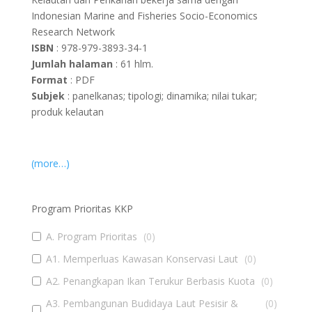
Indonesian Marine and Fisheries Socio-Economics
Research Network
ISBN
: 978-979-3893-34-1
Jumlah halaman
: 61 hlm.
Format
: PDF
Subjek
: panelkanas; tipologi; dinamika; nilai tukar;
produk kelautan
(more…)
Program Prioritas KKP
A. Program Prioritas
(
0
)
A1. Memperluas Kawasan Konservasi Laut
(
0
)
A2. Penangkapan Ikan Terukur Berbasis Kuota
(
0
)
A3. Pembangunan Budidaya Laut Pesisir &
(
0
)