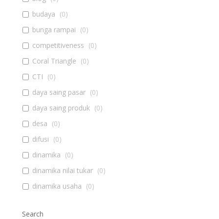
budaya
(
0
)
bunga rampai
(
0
)
competitiveness
(
0
)
Coral Triangle
(
0
)
CTI
(
0
)
daya saing pasar
(
0
)
daya saing produk
(
0
)
desa
(
0
)
difusi
(
0
)
dinamika
(
0
)
dinamika nilai tukar
(
0
)
dinamika usaha
(
0
)
diseminasi
(
0
)
Search
document management system
(
0
)