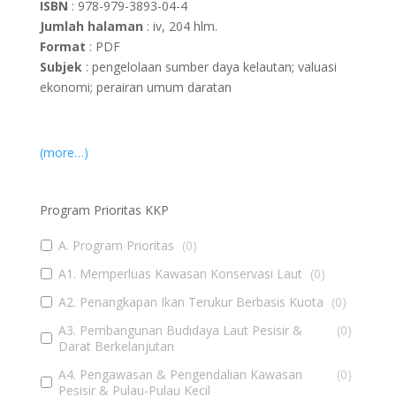
ISBN
: 978-979-3893-04-4
Jumlah halaman
: iv, 204 hlm.
Format
: PDF
Subjek
: pengelolaan sumber daya kelautan; valuasi
ekonomi; perairan umum daratan
(more…)
Program Prioritas KKP
A. Program Prioritas
(
0
)
A1. Memperluas Kawasan Konservasi Laut
(
0
)
A2. Penangkapan Ikan Terukur Berbasis Kuota
(
0
)
A3. Pembangunan Budidaya Laut Pesisir &
(
0
)
Darat Berkelanjutan
A4. Pengawasan & Pengendalian Kawasan
(
0
)
Pesisir & Pulau-Pulau Kecil