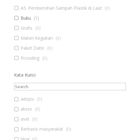
A5. Pembersihan Sampah Plastik di Laut
(
0
)
Buku
(
1
)
Grafis
(
0
)
Materi Kegiatan
(
0
)
Paket Datin
(
0
)
Prosiding
(
0
)
Kata Kunci
adopsi
(
0
)
akses
(
0
)
aset
(
0
)
Berbasis masyarakat
(
0
)
blog
(
0
)